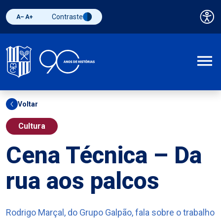
Contraste
Pai
Diminuir fonte
Aumentar fonte
Alternar contraste
A
Voltar
Cultura
Cena Técnica – Da
rua aos palcos
Rodrigo Marçal, do Grupo Galpão, fala sobre o trabalho