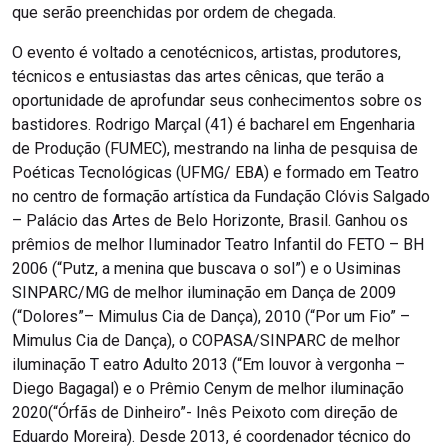
que serão preenchidas por ordem de chegada.
O evento é voltado a cenotécnicos, artistas, produtores,
técnicos e entusiastas das artes cênicas, que terão a
oportunidade de aprofundar seus conhecimentos sobre os
bastidores. Rodrigo Marçal (41) é bacharel em Engenharia
de Produção (FUMEC), mestrando na linha de pesquisa de
Poéticas Tecnológicas (UFMG/ EBA) e formado em Teatro
no centro de formação artística da Fundação Clóvis Salgado
– Palácio das Artes de Belo Horizonte, Brasil. Ganhou os
prêmios de melhor Iluminador Teatro Infantil do FETO – BH
2006 (“Putz, a menina que buscava o sol”) e o Usiminas
SINPARC/MG de melhor iluminação em Dança de 2009
(“Dolores”– Mimulus Cia de Dança), 2010 (“Por um Fio” –
Mimulus Cia de Dança), o COPASA/SINPARC de melhor
iluminação T eatro Adulto 2013 (“Em louvor à vergonha –
Diego Bagagal) e o Prêmio Cenym de melhor iluminação
2020(“Órfãs de Dinheiro”- Inês Peixoto com direção de
Eduardo Moreira). Desde 2013, é coordenador técnico do