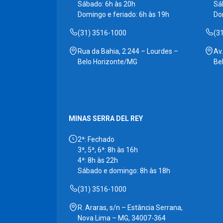
Sábado: 6h às 20h
Sá
Domingo e feriado: 6h às 19h
Do
(31) 3516-1000
(3
Rua da Bahia, 2.244 – Lourdes –
Av
Belo Horizonte/MG
Be
MINAS SERRA DEL REY
2ª: Fechado
3ª, 5ª, 6ª: 8h às 16h
4ª: 8h às 22h
Sábado e domingo: 8h às 18h
(31) 3516-1000
R. Araras, s/n – Estância Serrana,
Nova Lima – MG, 34007-364