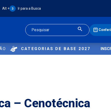
Atalho Alt + 3:
Alt +
Ir para a Busca
3
Confer
Buscar
ÇÃO
CATEGORIAS DE BASE 2027
INSC
ca – Cenotécnica