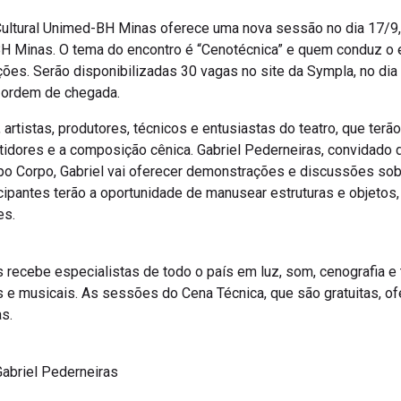
Cultural Unimed-BH Minas oferece uma nova sessão no dia 17/9, t
BH Minas. O tema do encontro é “Cenotécnica” e quem conduz o e
ões. Serão disponibilizadas 30 vagas no site da Sympla, no dia 
 ordem de chegada.
 artistas, produtores, técnicos e entusiastas do teatro, que terã
dores e a composição cênica. Gabriel Pederneiras, convidado da
upo Corpo, Gabriel vai oferecer demonstrações e discussões sob
icipantes terão a oportunidade de manusear estruturas e objeto
es.
recebe especialistas de todo o país em luz, som, cenografia e 
 e musicais. As sessões do Cena Técnica, que são gratuitas, 
s.
abriel Pederneiras