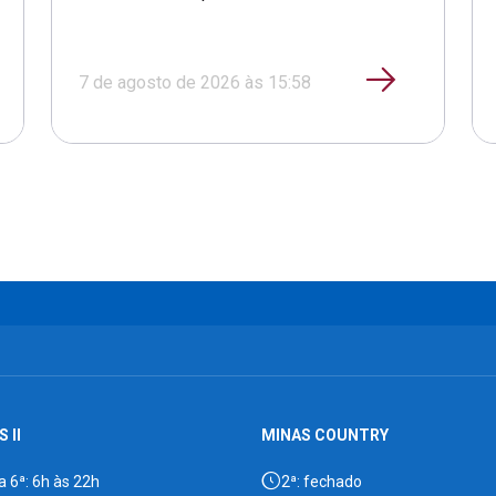
7 de agosto de 2026 às 15:58
 II
MINAS COUNTRY
a 6ª: 6h às 22h
2ª: fechado