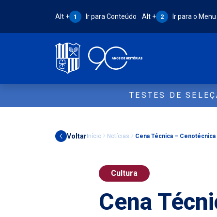
Atalho Alt + 1:
Atalho Alt + 2:
Alt +
Ir para Conteúdo
Alt +
Ir para o Menu
1
2
TESTES DE SELE
Voltar
Início
Notícias
Cena Técnica – Cenotécnica
Cultura
Cena Técni