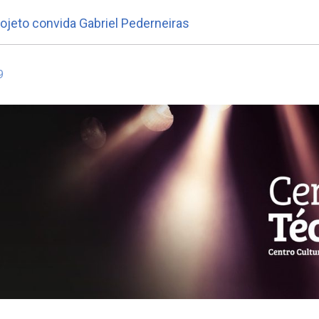
rojeto convida Gabriel Pederneiras
9