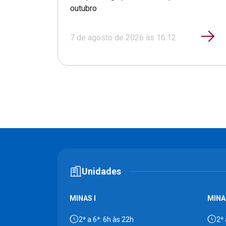
outubro
7 de agosto de 2026 às 16:12
Unidades
MINAS I
MINAS
2ª a 6ª: 6h às 22h
2ª 