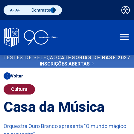
Contraste
Pai
Diminuir fonte
Aumentar fonte
Alternar contraste
A
TESTES DE SELEÇÃO
CATEGORIAS DE BASE 2027
INSCRIÇÕES ABERTAS
Voltar
Cultura
Casa da Música
Orquestra Ouro Branco apresenta "O mundo mágico