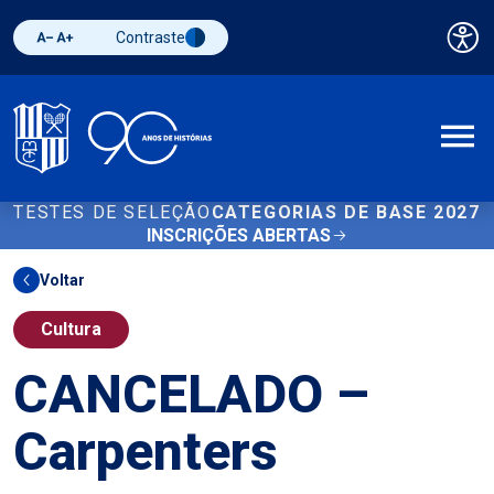
Contraste
Pai
Diminuir fonte
Aumentar fonte
Alternar contraste
A
TESTES DE SELEÇÃO
CATEGORIAS DE BASE 2027
INSCRIÇÕES ABERTAS
Voltar
Cultura
CANCELADO –
Carpenters