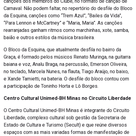
canções dos membros do Clube, no formato de canção de
Carnaval. Não podem faltar, no repertório do desfile do Bloco
da Esquina, canções como “Trem Azul”, “Bailes da Vida”,
“Para Lennon e McCartney” e “Maria, Maria”. As canções
rearranjadas ganham ritmos como marchinhas, xote, samba,
baião e outros estilos da música brasileira.
O Bloco da Esquina, que atualmente desfila no bairro da
Graça, é formado pelos músicos Renato Muringa, na guitarra
baiana e voz, Analu Braga, na percussão, Emerson Oliveira,
no teclado, Marcela Nunes, na flauta, Tiago Araújo, no baixo,
e Xande Tamietti, na bateria. O desfile do bloco contou com
a participação de Toninho Horta e Lô Borges.
Centro Cultural Unimed-BH Minas no Circuito Liberdade
O Centro Cultural Unimed-BH Minas é integrante do Circuito
Liberdade, complexo cultural sob gestão da Secretaria de
Estado de Cultura e Turismo (Secult) e que reúne diversos
espaços com as mais variadas formas de manifestação de