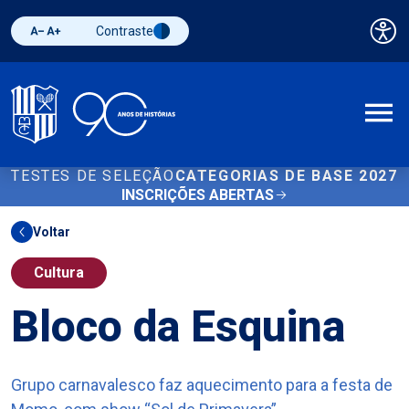
Contraste
Pai
Diminuir fonte
Aumentar fonte
Alternar contraste
A
TESTES DE SELEÇÃO
CATEGORIAS DE BASE 2027
INSCRIÇÕES ABERTAS
Voltar
Cultura
Bloco da Esquina
Grupo carnavalesco faz aquecimento para a festa de