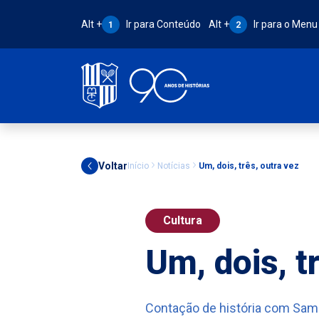
Atalho Alt + 1:
Atalho Alt + 2:
Alt +
Ir para Conteúdo
Alt +
Ir para o Menu
1
2
Voltar
Início
Notícias
Um, dois, três, outra vez
Cultura
Um, dois, t
Contação de história com Sam