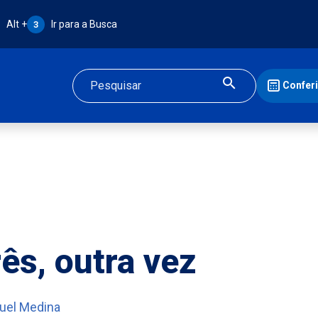
Atalho Alt + 3:
Alt +
Ir para a Busca
3
Confer
Buscar
rês, outra vez
uel Medina