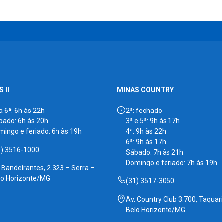
 II
MINAS COUNTRY
a 6ª: 6h às 22h
2ª: fechado
bado: 6h às 20h
3ª e 5ª: 9h às 17h
mingo e feriado: 6h às 19h
4ª: 9h às 22h
6ª: 9h às 17h
1) 3516-1000
Sábado: 7h às 21h
Domingo e feriado: 7h às 19h
. Bandeirantes, 2.323 – Serra –
lo Horizonte/MG
(31) 3517-3050
Av. Country Club 3.700, Taquari
Belo Horizonte/MG