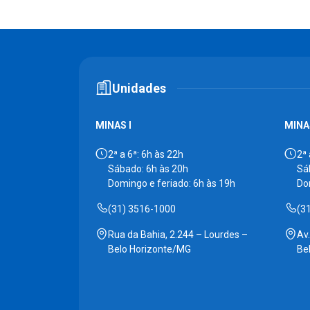
Unidades
MINAS I
MINAS
2ª a 6ª: 6h às 22h
2ª 
Sábado: 6h às 20h
Sá
Domingo e feriado: 6h às 19h
Do
(31) 3516-1000
(3
Rua da Bahia, 2.244 – Lourdes –
Av
Belo Horizonte/MG
Be