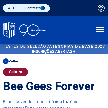
Contraste
Pai
Diminuir fonte
Aumentar fonte
Alternar contraste
A
TESTES DE SELEÇÃO
CATEGORIAS DE BASE 2027
INSCRIÇÕES ABERTAS
Voltar
Cultura
Bee Gees Forever
Banda cover do grupo britânico faz única