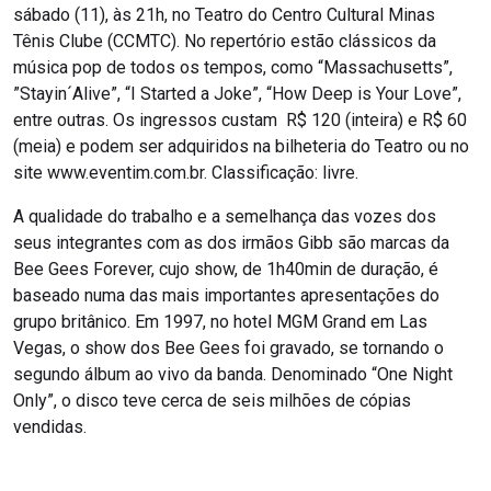
sábado (11), às 21h, no Teatro do Centro Cultural Minas
Tênis Clube (CCMTC). No repertório estão clássicos da
música pop de todos os tempos, como “Massachusetts”,
”Stayin´Alive”, “I Started a Joke”, “How Deep is Your Love”,
entre outras. Os ingressos custam R$ 120 (inteira) e R$ 60
(meia) e podem ser adquiridos na bilheteria do Teatro ou no
site www.eventim.com.br. Classificação: livre.
A qualidade do trabalho e a semelhança das vozes dos
seus integrantes com as dos irmãos Gibb são marcas da
Bee Gees Forever, cujo show, de 1h40min de duração, é
baseado numa das mais importantes apresentações do
grupo britânico. Em 1997, no hotel MGM Grand em Las
Vegas, o show dos Bee Gees foi gravado, se tornando o
segundo álbum ao vivo da banda. Denominado “One Night
Only”, o disco teve cerca de seis milhões de cópias
vendidas.