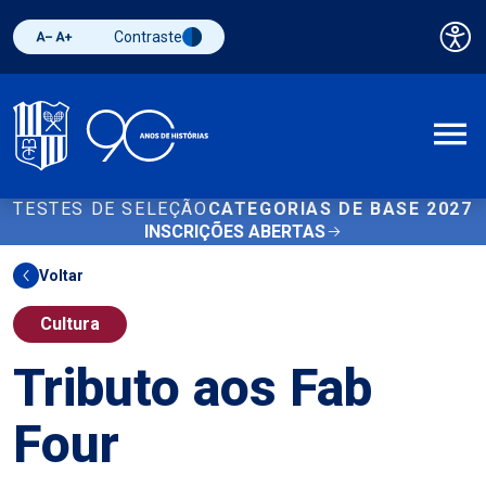
Contraste
Pai
Diminuir fonte
Aumentar fonte
Alternar contraste
A
TESTES DE SELEÇÃO
CATEGORIAS DE BASE 2027
INSCRIÇÕES ABERTAS
Voltar
Cultura
Tributo aos Fab
Four