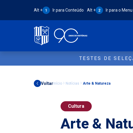
Atalho Alt + 1:
Atalho Alt + 2:
Alt +
Ir para Conteúdo
Alt +
Ir para o Menu
1
2
TESTES DE SELE
Voltar
Início
Notícias
Arte & Natureza
Cultura
Arte & Nat