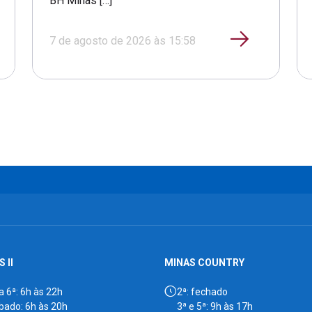
BH Minas […]
7 de agosto de 2026 às 15:58
 II
MINAS COUNTRY
a 6ª: 6h às 22h
2ª: fechado
bado: 6h às 20h
3ª e 5ª: 9h às 17h