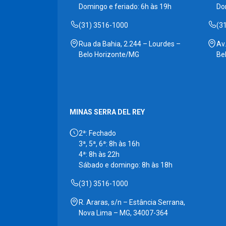
Domingo e feriado: 6h às 19h
Do
(31) 3516-1000
(3
Rua da Bahia, 2.244 – Lourdes –
Av
Belo Horizonte/MG
Be
MINAS SERRA DEL REY
2ª: Fechado
3ª, 5ª, 6ª: 8h às 16h
4ª: 8h às 22h
Sábado e domingo: 8h às 18h
(31) 3516-1000
R. Araras, s/n – Estância Serrana,
Nova Lima – MG, 34007-364