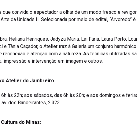
e que convida o espectador a olhar de um modo fresco e revigo
Arte da Unidade II. Selecionada por meio de edital, “Arvoredo” é
ra, Heliana Henriques, Jadyza Maria, Lai Faria, Laura Porto, L
ci e Tânia Caçador, o Atelier traz à Galeria um conjunto harmônico
 reconexão e atenção com a natureza. As técnicas utilizadas são
ca, impressão e intervenção em imagem e outros.
vo Atelier do Jambreiro
s 6h às 22h; aos sábados, das 6h às 20h; e aos domingos e feria
– av. dos Bandeirantes, 2.323
a Cultura do Minas: