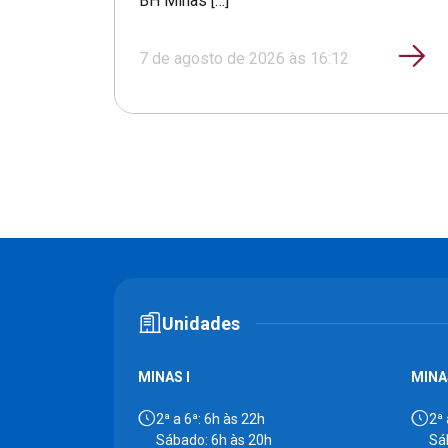
BH Minas […]
7 de agosto de 2026 às 16:12
Unidades
MINAS I
MINAS
2ª a 6ª: 6h às 22h
2ª 
Sábado: 6h às 20h
Sá