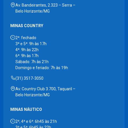
Av. Bandeirantes, 2.323 – Serra –
Belo Horizonte/MG
MINAS COUNTRY
2ª: fechado
3ª e 5ª: 9h às 17h
4ª: 9h às 22h
6ª: 9h às 17h
Sábado: 7h às 21h
Domingo e feriado: 7h às 19h
(31) 3517-3050
Av. Country Club 3.700, Taquaril –
Belo Horizonte/MG
MINAS NÁUTICO
2ª, 4ª e 6ª: 6h45 às 21h
3ª e 5ª: 6h45 às 22h