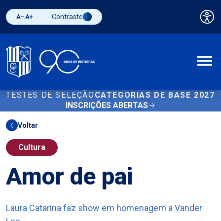
Contraste
Pai
Diminuir fonte
Aumentar fonte
Alternar contraste
A
TESTES DE SELEÇÃO
CATEGORIAS DE BASE 2027
INSCRIÇÕES ABERTAS
Voltar
Cultura
Amor de pai
Laura Catarina faz show em homenagem a Vander