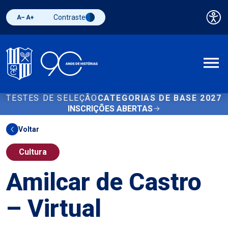
Contraste
Pai
Diminuir fonte
Aumentar fonte
Alternar contraste
A
TESTES DE SELEÇÃO
CATEGORIAS DE BASE 2027
INSCRIÇÕES ABERTAS
Voltar
Cultura
Amilcar de Castro
– Virtual