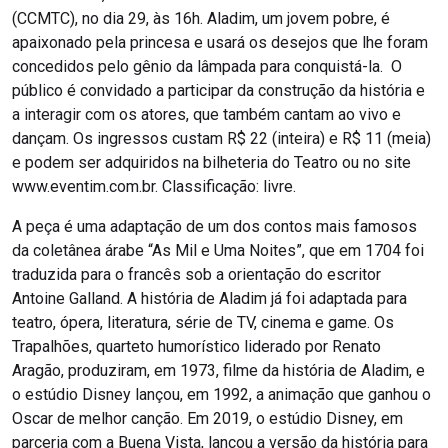
(CCMTC), no dia 29, às 16h. Aladim, um jovem pobre, é
apaixonado pela princesa e usará os desejos que lhe foram
concedidos pelo gênio da lâmpada para conquistá-la. O
público é convidado a participar da construção da história e
a interagir com os atores, que também cantam ao vivo e
dançam. Os ingressos custam R$ 22 (inteira) e R$ 11 (meia)
e podem ser adquiridos na bilheteria do Teatro ou no site
www.eventim.com.br. Classificação: livre.
A peça é uma adaptação de um dos contos mais famosos
da coletânea árabe “As Mil e Uma Noites”, que em 1704 foi
traduzida para o francês sob a orientação do escritor
Antoine Galland. A história de Aladim já foi adaptada para
teatro, ópera, literatura, série de TV, cinema e game. Os
Trapalhões, quarteto humorístico liderado por Renato
Aragão, produziram, em 1973, filme da história de Aladim, e
o estúdio Disney lançou, em 1992, a animação que ganhou o
Oscar de melhor canção. Em 2019, o estúdio Disney, em
parceria com a Buena Vista, lançou a versão da história para