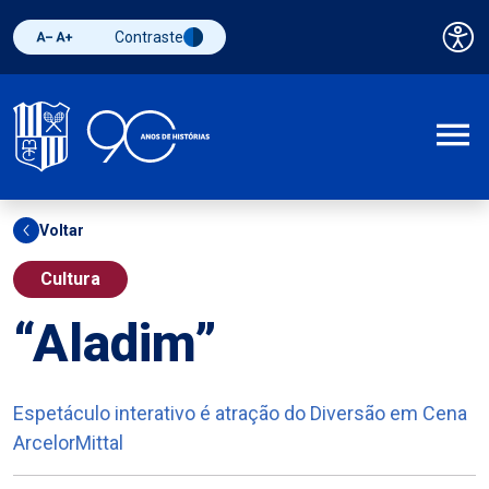
Contraste
Pai
Diminuir fonte
Aumentar fonte
Alternar contraste
A
Voltar
Cultura
“Aladim”
Espetáculo interativo é atração do Diversão em Cena
ArcelorMittal