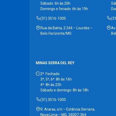
Sábado: 6h às 20h
Sá
Domingo e feriado: 6h às 19h
Do
(31) 3516-1000
(3
Rua da Bahia, 2.244 – Lourdes –
Av
Belo Horizonte/MG
Be
MINAS SERRA DEL REY
2ª: Fechado
3ª, 5ª, 6ª: 8h às 16h
4ª: 8h às 22h
Sábado e domingo: 8h às 18h
(31) 3516-1000
R. Araras, s/n – Estância Serrana,
Nova Lima – MG, 34007-364