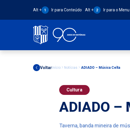
Atalho Alt + 1:
Atalho Alt + 2:
Alt +
Ir para Conteúdo
Alt +
Ir para o Menu
1
2
Voltar
Início
Notícias
ADIADO – Música Celta
Cultura
ADIADO – M
Taverna, banda mineira de mús