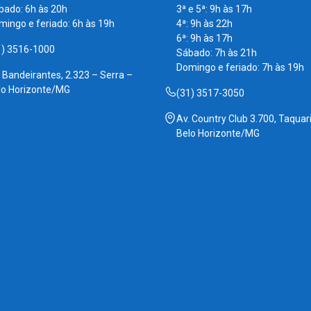
bado: 6h às 20h
3ª e 5ª: 9h às 17h
mingo e feriado: 6h às 19h
4ª: 9h às 22h
6ª: 9h às 17h
1) 3516-1000
Sábado: 7h às 21h
Domingo e feriado: 7h às 19h
. Bandeirantes, 2.323 – Serra –
lo Horizonte/MG
(31) 3517-3050
Av. Country Club 3.700, Taquari
Belo Horizonte/MG