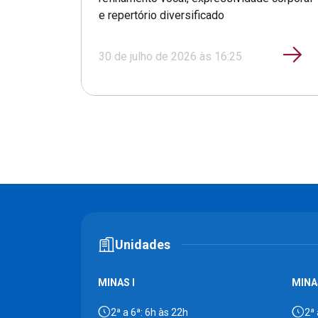
e repertório diversificado
30 de julho de 2026 às 16:25
Unidades
MINAS I
MINAS
2ª a 6ª: 6h às 22h
2ª 