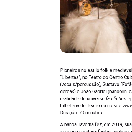
Pioneiros no estilo folk e mediev
“Libertas”, no Teatro do Centro Cu
(vocais/percussão), Gustavo “Fofão”
derbak) e João Gabriel (bandolin, b
realidade do universo
fan fiction
ép
bilheteria do Teatro ou no site ww
Duração: 70 minutos.
A banda Taverna fez, em 2019, sua 
som que combina flautas, violinos 