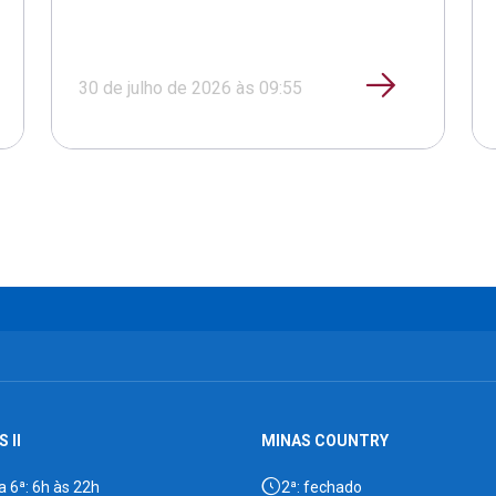
30 de julho de 2026 às 09:55
 II
MINAS COUNTRY
a 6ª: 6h às 22h
2ª: fechado