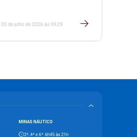
30 de julho de 2026 às 09:29
MINAS NÁUTICO
2ª, 4ª e 6ª: 6h45 às 21h