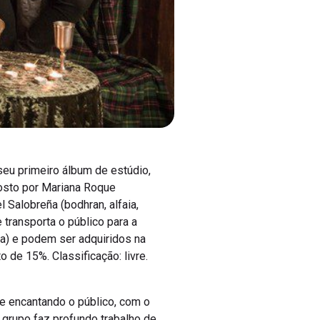
seu primeiro álbum de estúdio,
posto por Mariana Roque
l Salobreña (bodhran, alfaia,
e transporta o público para a
ra) e podem ser adquiridos na
 de 15%. Classificação: livre.
 e encantando o público, com o
 grupo faz profundo trabalho de