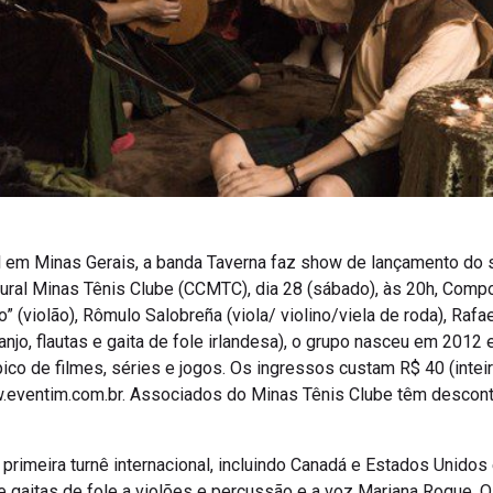
al em Minas Gerais, a banda Taverna faz show de lançamento do 
ltural Minas Tênis Clube (CCMTC), dia 28 (sábado), às 20h, Com
 (violão), Rômulo Salobreña (viola/ violino/viela de roda), Rafae
anjo, flautas e gaita de fole irlandesa), o grupo nasceu em 2012 
ico de filmes, séries e jogos. Os ingressos custam R$ 40 (intei
w.eventim.com.br. Associados do Minas Tênis Clube têm desconto
primeira turnê internacional, incluindo Canadá e Estados Unidos
e gaitas de fole a violões e percussão e a voz Mariana Roque. O