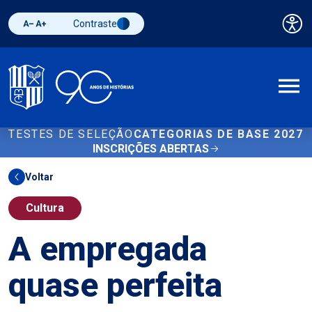
Contraste
Pai
Diminuir fonte
Aumentar fonte
Alternar contraste
A
TESTES DE SELEÇÃO
CATEGORIAS DE BASE 2027
INSCRIÇÕES ABERTAS
Voltar
Cultura
A empregada
quase perfeita