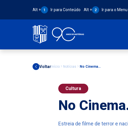
Atalho Alt + 1:
Atalho Alt + 2:
Alt +
Ir para Conteúdo
Alt +
Ir para o Menu
1
2
Voltar
Início
Notícias
No Cinema…
Cultura
No Cinem
Estreia de filme de terror e nac