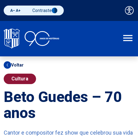
Contraste
Pai
Diminuir fonte
Aumentar fonte
Alternar contraste
A
Voltar
Cultura
Beto Guedes – 70
anos
Cantor e compositor fez show que celebrou sua vida