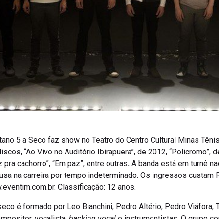
istano 5 a Seco faz show no Teatro do Centro Cultural Minas Tê
os, “Ao Vivo no Auditório Ibirapuera”, de 2012, “Policromo”, d
 pra cachorro”, “Em paz”, entre outras
.
A banda está em turnê na
usa na carreira por tempo indeterminado. Os ingressos custam R$
.eventim.com.br. Classificação: 12 anos.
seco é formado por Leo Bianchini, Pedro Altério, Pedro Viáfora, T
mpositor, vocalista,
backing vocal
e instrumentistas. O grupo c