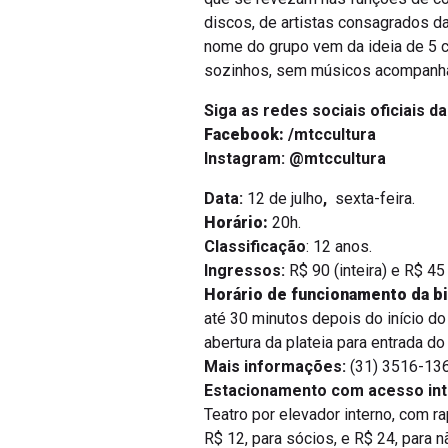
discos, de artistas consagrados da
nome do grupo vem da ideia de 5 
sozinhos, sem músicos acompanhan
Siga as redes sociais oficiais d
Facebook:
/mtccultura
Instagram:
@mtccultura
Data:
12 de julho
,
sexta-feira.
Horário:
20h.
Classificação
: 12 anos.
Ingressos:
R$ 90 (inteira) e R$ 45
Horário de funcionamento da bi
até 30 minutos depois do início do
abertura da plateia para entrada d
Mais informações:
(31) 3516-136
Estacionamento com acesso int
Teatro por elevador interno, com r
R$ 12, para sócios, e R$ 24, para n