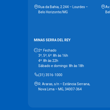
Rua da Bahia, 2.244 – Lourdes –
Av
Belo Horizonte/MG
Be
MINAS SERRA DEL REY
2ª: Fechado
3ª, 5ª, 6ª: 8h às 16h
4ª: 8h às 22h
Sábado e domingo: 8h às 18h
(31) 3516-1000
R. Araras, s/n – Estância Serrana,
Nova Lima – MG, 34007-364