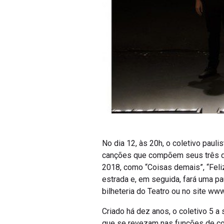
No dia 12, às 20h, o coletivo paul
canções que compõem seus três disc
2018, como “Coisas demais”, “Feliz
estrada e, em seguida, fará uma pa
bilheteria do Teatro ou no site www
Criado há dez anos, o coletivo 5 a 
que se revezam nas funções de co