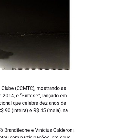
nis Clube (CCMTC), mostrando as
e 2014, e “Síntese”, lançado em
cional que celebra dez anos de
 90 (inteira) e R$ 45 (meia), na
ó Brandileone e Vinicius Calderoni,
ontou com participações, em seus