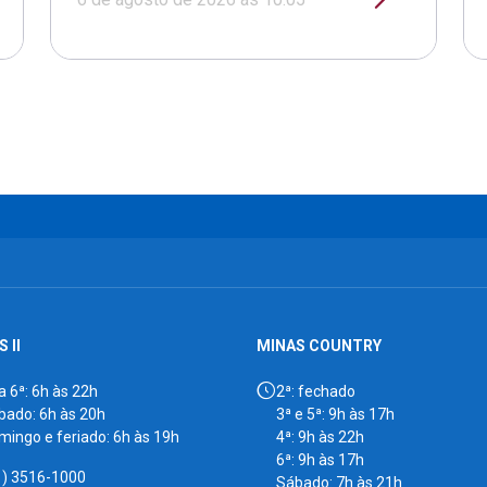
 II
MINAS COUNTRY
a 6ª: 6h às 22h
2ª: fechado
bado: 6h às 20h
3ª e 5ª: 9h às 17h
mingo e feriado: 6h às 19h
4ª: 9h às 22h
6ª: 9h às 17h
1) 3516-1000
Sábado: 7h às 21h