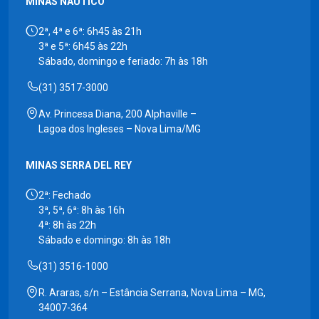
MINAS NÁUTICO
2ª, 4ª e 6ª: 6h45 às 21h
3ª e 5ª: 6h45 às 22h
Sábado, domingo e feriado: 7h às 18h
(31) 3517-3000
Av. Princesa Diana, 200 Alphaville –
Lagoa dos Ingleses – Nova Lima/MG
MINAS SERRA DEL REY
2ª: Fechado
3ª, 5ª, 6ª: 8h às 16h
4ª: 8h às 22h
Sábado e domingo: 8h às 18h
(31) 3516-1000
R. Araras, s/n – Estância Serrana, Nova Lima – MG,
34007-364