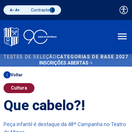
Contraste
Pai
Diminuir fonte
Aumentar fonte
Alternar contraste
A
TESTES DE SELEÇÃO
CATEGORIAS DE BASE 2027
INSCRIÇÕES ABERTAS
Voltar
Cultura
Que cabelo?!
Peça infantil é destaque da 48ª Campanha no Teatro