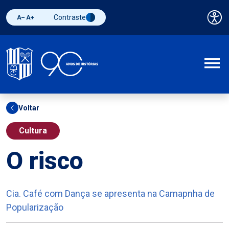
Contraste
Pai
Diminuir fonte
Aumentar fonte
Alternar contraste
A
Voltar
Cultura
O risco
Cia. Café com Dança se apresenta na Camapnha de
Popularização