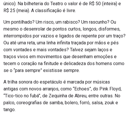
único). Na bilheteria do Teatro o valor é de R$ 50 (inteira) e
R$ 25 (meia). A classificação é livre.
Um pontilhado? Um risco, um rabisco? Um rascunho? Ou
mesmo o desenrolar de pontos curtos, longos, disformes,
interrompidos por vazios e ligados de repente por um traço?
Ou até uma reta, uma linha infinita traçada por mãos e pés
com vontades e mais vontades? Talvez sejam laços e
traços vivos em movimentos que desenham emoções e
tecem o coração na finitude e delicadeza dos homens como
se o “para sempre” existisse sempre.
A trilha sonora do espetáculo é marcada por músicas
antigas com novos arranjos, como “Echoes”, do Pink Floyd,
“Tico-tico no fubá”, de Zequinha de Abreu, entre outras. No
palco, coreografias de samba, bolero, forró, salsa, zouk e
tango.