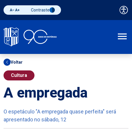
Contraste
Pai
Diminuir fonte
Aumentar fonte
Alternar contraste
A
Voltar
Cultura
A empregada
O espetáculo "A empregada quase perfeita" será
apresentado no sábado, 12