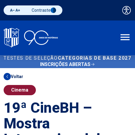
Contraste
Pai
Diminuir fonte
Aumentar fonte
Alternar contraste
A
TESTES DE SELEÇÃO
CATEGORIAS DE BASE 2027
INSCRIÇÕES ABERTAS
Voltar
Cinema
19ª CineBH –
Mostra