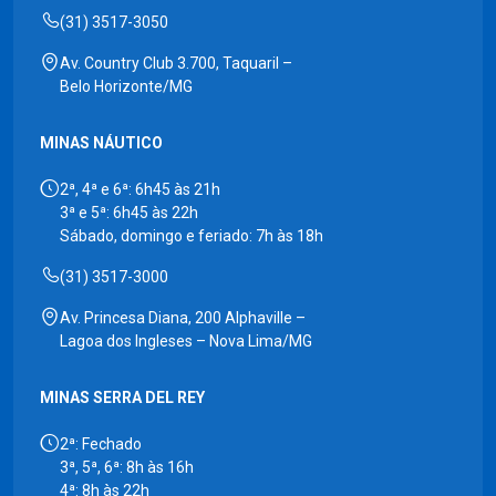
(31) 3517-3050
Av. Country Club 3.700, Taquaril –
Belo Horizonte/MG
MINAS NÁUTICO
2ª, 4ª e 6ª: 6h45 às 21h
3ª e 5ª: 6h45 às 22h
Sábado, domingo e feriado: 7h às 18h
(31) 3517-3000
Av. Princesa Diana, 200 Alphaville –
Lagoa dos Ingleses – Nova Lima/MG
MINAS SERRA DEL REY
2ª: Fechado
3ª, 5ª, 6ª: 8h às 16h
4ª: 8h às 22h