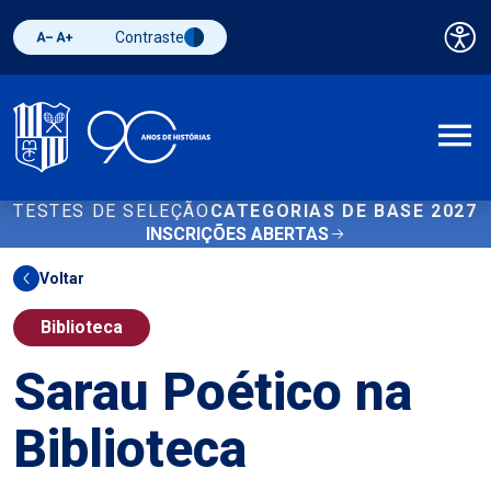
Contraste
Pai
Diminuir fonte
Aumentar fonte
Alternar contraste
A
TESTES DE SELEÇÃO
CATEGORIAS DE BASE 2027
INSCRIÇÕES ABERTAS
Voltar
Biblioteca
Sarau Poético na
Biblioteca