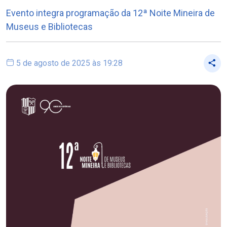
Evento integra programação da 12ª Noite Mineira de
Museus e Bibliotecas
5 de agosto de 2025 às 19:28