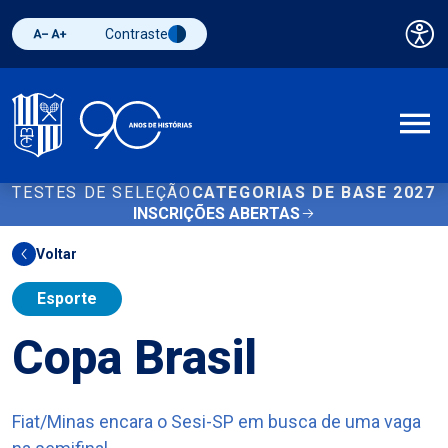
Contraste
Pai
Diminuir fonte
Aumentar fonte
Alternar contraste
A
TESTES DE SELEÇÃO
CATEGORIAS DE BASE 2027
INSCRIÇÕES ABERTAS
Voltar
Esporte
Copa Brasil
Fiat/Minas encara o Sesi-SP em busca de uma vaga