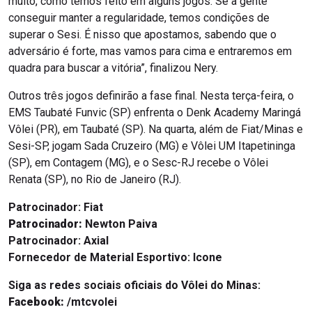
muito, como temos feito em alguns jogos. Se a gente
conseguir manter a regularidade, temos condições de
superar o Sesi. É nisso que apostamos, sabendo que o
adversário é forte, mas vamos para cima e entraremos em
quadra para buscar a vitória”, finalizou Nery.
Outros três jogos definirão a fase final. Nesta terça-feira, o
EMS Taubaté Funvic (SP) enfrenta o Denk Academy Maringá
Vôlei (PR), em Taubaté (SP). Na quarta, além de Fiat/Minas e
Sesi-SP, jogam Sada Cruzeiro (MG) e Vôlei UM Itapetininga
(SP), em Contagem (MG), e o Sesc-RJ recebe o Vôlei
Renata (SP), no Rio de Janeiro (RJ).
Patrocinador:
Fiat
Patrocinador:
Newton Paiva
Patrocinador:
Axial
Fornecedor de Material Esportivo: Icone
Siga as redes sociais oficiais do Vôlei do Minas:
Facebook:
/mtcvolei