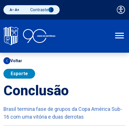
Contraste
Pai
Diminuir fonte
Aumentar fonte
Alternar contraste
A
Voltar
Esporte
Conclusão
Brasil termina fase de grupos da Copa América Sub-
16 com uma vitória e duas derrotas