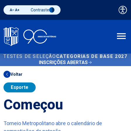
Contraste
Pai
Diminuir fonte
Aumentar fonte
Alternar contraste
A
TESTES DE SELEÇÃO
CATEGORIAS DE BASE 2027
INSCRIÇÕES ABERTAS
Voltar
Esporte
Começou
Torneio Metropolitano abre o calendário de