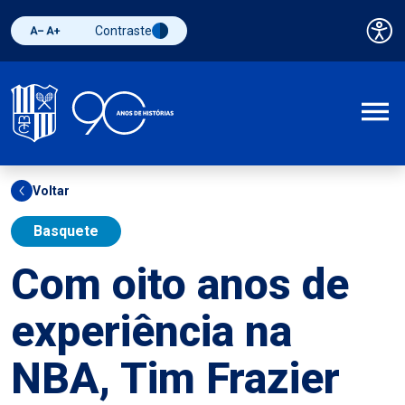
Contraste
Pai
Diminuir fonte
Aumentar fonte
Alternar contraste
A
Voltar
Basquete
Com oito anos de
experiência na
NBA, Tim Frazier