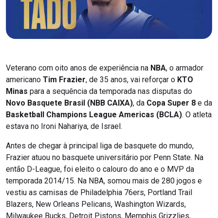
Veterano com oito anos de experiência na
NBA
, o armador
americano
Tim Frazier
, de 35 anos, vai reforçar o
KTO
Minas
para a sequência da temporada nas disputas do
Novo Basquete Brasil (NBB CAIXA)
, da
Copa Super 8
e da
Basketball Champions League Americas (BCLA)
. O atleta
estava no Ironi Nahariya, de Israel.
Antes de chegar à principal liga de basquete do mundo,
Frazier atuou no basquete universitário por Penn State. Na
então D-League, foi eleito o calouro do ano e o MVP da
temporada 2014/15. Na NBA, somou mais de 280 jogos e
vestiu as camisas de Philadelphia 76ers, Portland Trail
Blazers, New Orleans Pelicans, Washington Wizards,
Milwaukee Bucks, Detroit Pistons, Memphis Grizzlies,