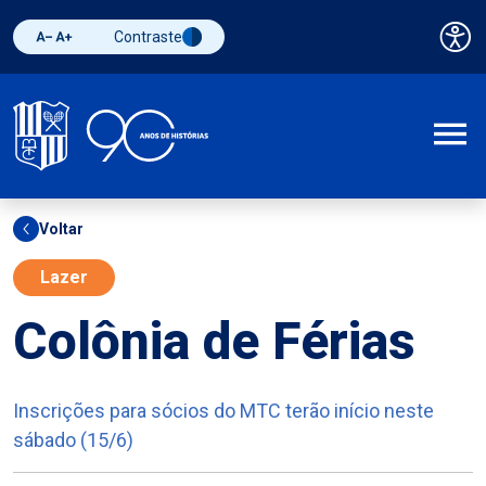
Contraste
Pai
Diminuir fonte
Aumentar fonte
Alternar contraste
A
Voltar
Lazer
Colônia de Férias
Inscrições para sócios do MTC terão início neste
sábado (15/6)