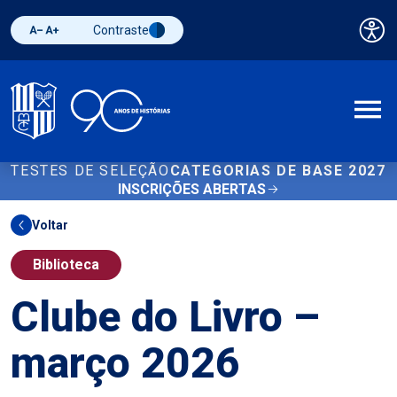
Contraste
Pai
Diminuir fonte
Aumentar fonte
Alternar contraste
A
TESTES DE SELEÇÃO
CATEGORIAS DE BASE 2027
INSCRIÇÕES ABERTAS
Voltar
Biblioteca
Clube do Livro –
março 2026