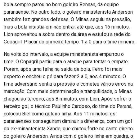
bola sempre parou no bom goleiro Rennan, da equipe
paranaense. No outro lado, o goleiro minastenista Anderson
também fez grandes defesas. O Minas seguiu na pressão,
mas a bola insistia em não entrar, até que, aos 16 minutos,
Lion aproveitou a sobra dentro da área e estufou a rede do
Copagril. Placar do primeiro tempo: 1 a 0 para o time mineiro.
Na volta do intervalo, a equipe minastenista empurrou o
time. O Copagril partiu para o ataque para tentar o empate.
Porém, após uma falha na saída de bola, Ferro foi mais
esperto e encheu o pé para fazer 2 a 0, aos 4 minutos. O
time adversário sentiu a pressão e cometeu vários erros na
marcação. Com mais determinação e tranquilidade, o Minas
chegou ao terceiro, aos 8 minutos, com Lion. Após sofrer o
terceiro gol, o técnico Paulinho Cardoso, do time do Paraná,
colocou Biel como goleiro linha. Aos 11 minutos, os
paranaenses conseguiram diminuir a diferença, com um gol
do ex-minastenista Xande, que chutou forte no canto direito
do goleiro Anderson. Ainda com o goleiro linha em quadra, o