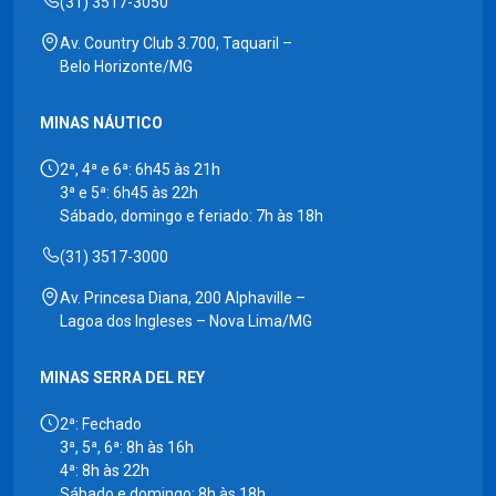
(31) 3517-3050
Av. Country Club 3.700, Taquaril –
Belo Horizonte/MG
MINAS NÁUTICO
2ª, 4ª e 6ª: 6h45 às 21h
3ª e 5ª: 6h45 às 22h
Sábado, domingo e feriado: 7h às 18h
(31) 3517-3000
Av. Princesa Diana, 200 Alphaville –
Lagoa dos Ingleses – Nova Lima/MG
MINAS SERRA DEL REY
2ª: Fechado
3ª, 5ª, 6ª: 8h às 16h
4ª: 8h às 22h
Sábado e domingo: 8h às 18h