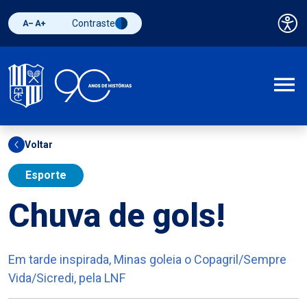
Contraste
Pai
Diminuir fonte
Aumentar fonte
Alternar contraste
A
Voltar
Esporte
Chuva de gols!
Em tarde inspirada, Minas goleia o Copagril/Sempre
Vida/Sicredi, pela LNF