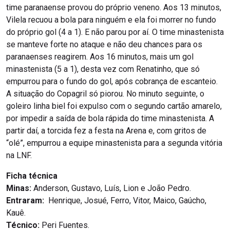
time paranaense provou do próprio veneno. Aos 13 minutos,
Vilela recuou a bola para ninguém e ela foi morrer no fundo
do próprio gol (4 a 1). E não parou por aí. O time minastenista
se manteve forte no ataque e não deu chances para os
paranaenses reagirem. Aos 16 minutos, mais um gol
minastenista (5 a 1), desta vez com Renatinho, que só
empurrou para o fundo do gol, após cobrança de escanteio.
A situação do Copagril só piorou. No minuto seguinte, o
goleiro linha biel foi expulso com o segundo cartão amarelo,
por impedir a saída de bola rápida do time minastenista. A
partir daí, a torcida fez a festa na Arena e, com gritos de
“olé”, empurrou a equipe minastenista para a segunda vitória
na LNF.
Ficha técnica
Minas:
Anderson, Gustavo, Luís, Lion e João Pedro.
Entraram:
Henrique, Josué, Ferro, Vitor, Maico, Gaúcho,
Kauê.
Técnico:
Peri Fuentes.