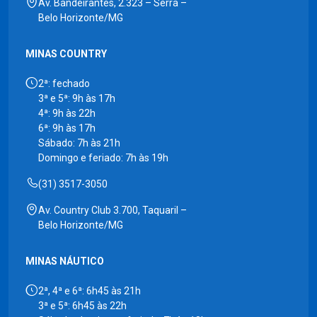
Av. Bandeirantes, 2.323 – Serra –
Belo Horizonte/MG
MINAS COUNTRY
2ª: fechado
3ª e 5ª: 9h às 17h
4ª: 9h às 22h
6ª: 9h às 17h
Sábado: 7h às 21h
Domingo e feriado: 7h às 19h
(31) 3517-3050
Av. Country Club 3.700, Taquaril –
Belo Horizonte/MG
MINAS NÁUTICO
2ª, 4ª e 6ª: 6h45 às 21h
3ª e 5ª: 6h45 às 22h