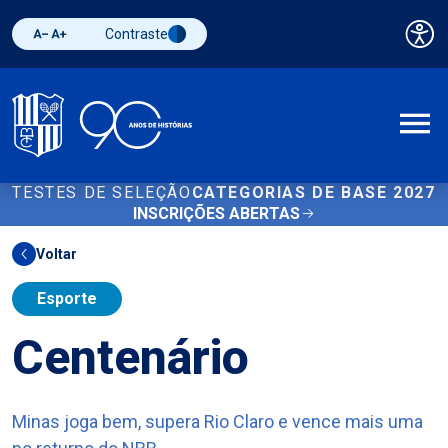
Contraste
Pai
Diminuir fonte
Aumentar fonte
Alternar contraste
A
TESTES DE SELEÇÃO
CATEGORIAS DE BASE 2027
INSCRIÇÕES ABERTAS
Voltar
Esporte
Centenário
Minas joga bem, supera Rio Claro e vence mais uma