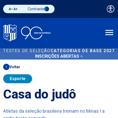
Contraste
Pai
Diminuir fonte
Aumentar fonte
Alternar contraste
A
TESTES DE SELEÇÃO
CATEGORIAS DE BASE 2027
INSCRIÇÕES ABERTAS
Voltar
Esporte
Casa do judô
Atletas da seleção brasileira treinam no Minas I a