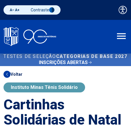
Contraste
Pai
Diminuir fonte
Aumentar fonte
Alternar contraste
A
TESTES DE SELEÇÃO
CATEGORIAS DE BASE 2027
INSCRIÇÕES ABERTAS
Voltar
Instituto Minas Tênis Solidário
Cartinhas
Solidárias de Natal