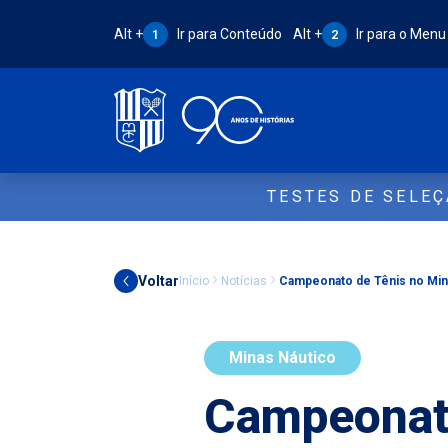
Atalho Alt + 1:
Atalho Alt + 2:
Alt +
Ir para Conteúdo
Alt +
Ir para o Menu
1
2
TESTES DE SELE
Voltar
Início
Notícias
Campeonato de Tênis no Min
Minas Náutico
Campeonato