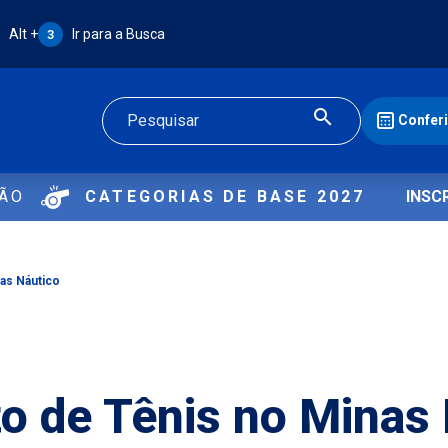
Atalho Alt + 3:
Alt +
Ir para a Busca
3
Confer
Buscar
ÇÃO
CATEGORIAS DE BASE 2027
INSC
as Náutico
 de Tênis no Minas 