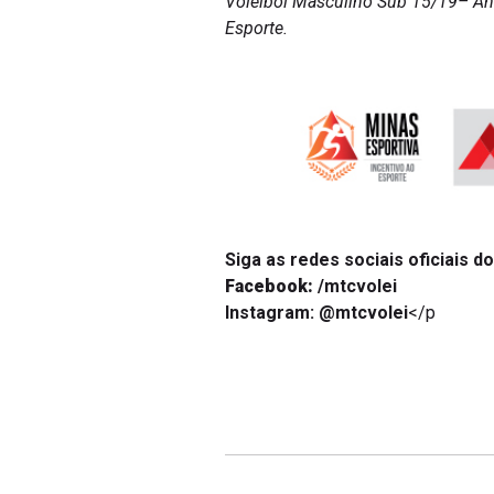
Voleibol Masculino Sub 15/19– An
Esporte.
Siga as redes sociais oficiais do
Facebook:
/mtcvolei
Instagram:
@mtcvolei
</p