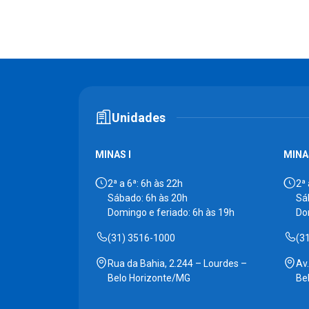
Unidades
MINAS I
MINAS
2ª a 6ª: 6h às 22h
2ª 
Sábado: 6h às 20h
Sá
Domingo e feriado: 6h às 19h
Do
(31) 3516-1000
(3
Rua da Bahia, 2.244 – Lourdes –
Av
Belo Horizonte/MG
Be