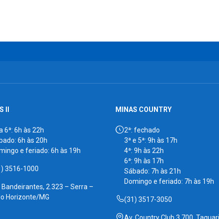
 II
MINAS COUNTRY
a 6ª: 6h às 22h
2ª: fechado
bado: 6h às 20h
3ª e 5ª: 9h às 17h
mingo e feriado: 6h às 19h
4ª: 9h às 22h
6ª: 9h às 17h
1) 3516-1000
Sábado: 7h às 21h
Domingo e feriado: 7h às 19h
. Bandeirantes, 2.323 – Serra –
lo Horizonte/MG
(31) 3517-3050
Av. Country Club 3.700, Taquari