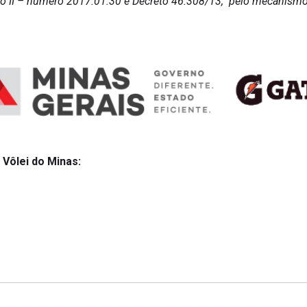
o II – número 2017.01.30 e Decreto 46.308/13, pelo mecanismo 
 Vôlei do Minas: