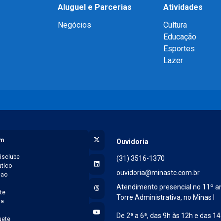
Aluguel e Parcerias
Atividades
Negócios
Cultura
Educação
Esportes
Lazer
X (Twitter)
am
Ouvidoria
isclube
(31) 3516-1370
LinkedIn
tico
ouvidoria@minastc.com.br
cao
l
Threads
Atendimento presencial no 11º a
te
Torre Administrativa, no Minas I
ra
YouTube
De 2ª a 6ª, das 9h às 12h e das 14
ete