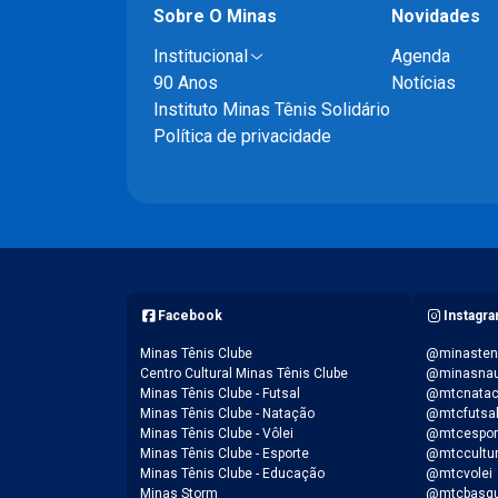
Sobre O Minas
Novidades
Institucional
Agenda
90 Anos
Notícias
Instituto Minas Tênis Solidário
Política de privacidade
Facebook
Instagr
Minas Tênis Clube
@minasten
Centro Cultural Minas Tênis Clube
@minasnau
Minas Tênis Clube - Futsal
@mtcnata
Minas Tênis Clube - Natação
@mtcfutsa
Minas Tênis Clube - Vôlei
@mtcespor
Minas Tênis Clube - Esporte
@mtccultu
Minas Tênis Clube - Educação
@mtcvolei
Minas Storm
@mtcbasqu