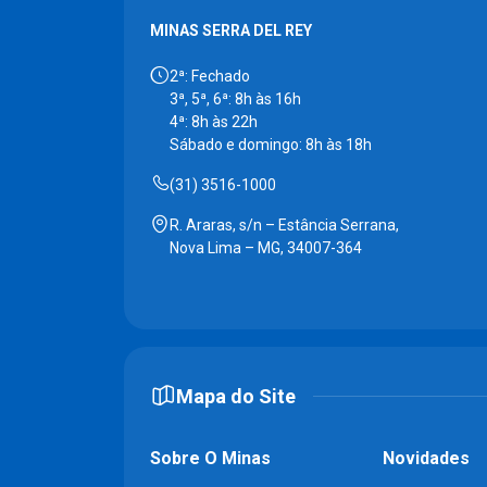
MINAS SERRA DEL REY
2ª: Fechado
3ª, 5ª, 6ª: 8h às 16h
4ª: 8h às 22h
Sábado e domingo: 8h às 18h
(31) 3516-1000
R. Araras, s/n – Estância Serrana,
Nova Lima – MG, 34007-364
Mapa do Site
Sobre O Minas
Novidades