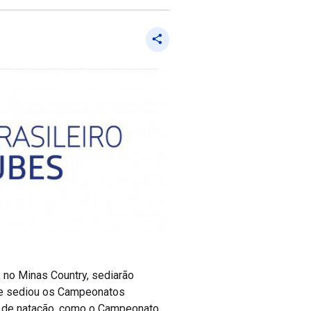
, no Minas Country, sediarão
ube sediou os Campeonatos
es de natação, como o Campeonato