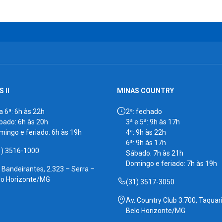
 II
MINAS COUNTRY
a 6ª: 6h às 22h
2ª: fechado
bado: 6h às 20h
3ª e 5ª: 9h às 17h
mingo e feriado: 6h às 19h
4ª: 9h às 22h
6ª: 9h às 17h
1) 3516-1000
Sábado: 7h às 21h
Domingo e feriado: 7h às 19h
. Bandeirantes, 2.323 – Serra –
lo Horizonte/MG
(31) 3517-3050
Av. Country Club 3.700, Taquari
Belo Horizonte/MG