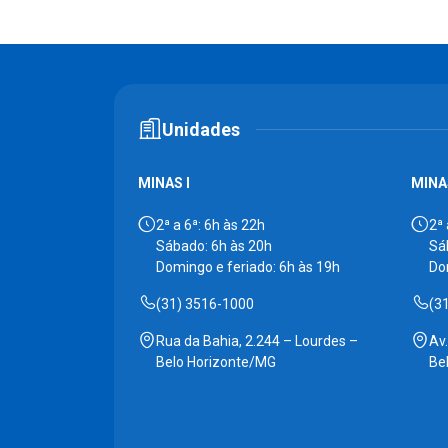
Unidades
MINAS I
MINAS
2ª a 6ª: 6h às 22h
2ª 
Sábado: 6h às 20h
Sá
Domingo e feriado: 6h às 19h
Do
(31) 3516-1000
(3
Rua da Bahia, 2.244 – Lourdes –
Av
Belo Horizonte/MG
Be