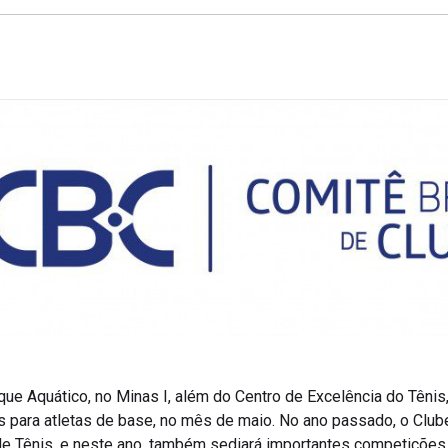
ue Aquático, no Minas I, além do Centro de Excelência do Tênis
s para atletas de base, no mês de maio. No ano passado, o Cl
 de Tênis, e neste ano, também sediará importantes competiçõ