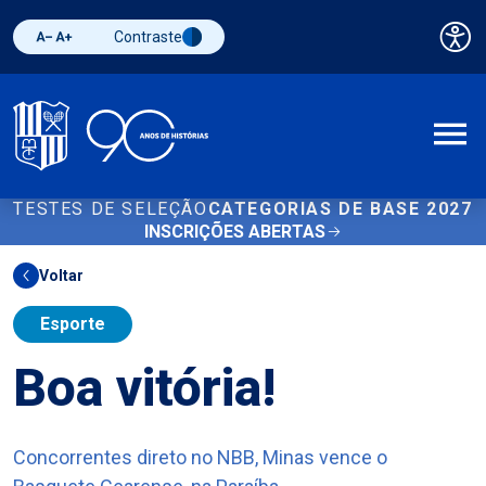
Contraste
Pai
Diminuir fonte
Aumentar fonte
Alternar contraste
A
TESTES DE SELEÇÃO
CATEGORIAS DE BASE 2027
INSCRIÇÕES ABERTAS
Voltar
Esporte
Boa vitória!
Concorrentes direto no NBB, Minas vence o