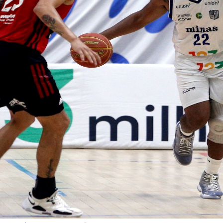
a 2022/23 (
Foto
: Orlando Bento/MTC)