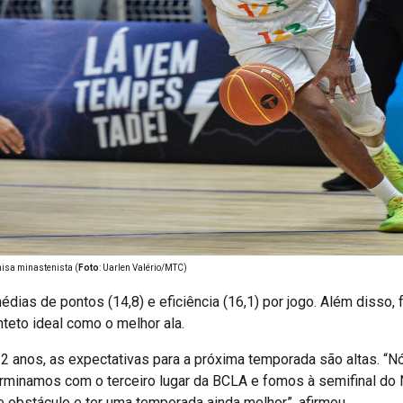
isa minastenista (
Foto
: Uarlen Valério/MTC)
dias de pontos (14,8) e eficiência (16,1) por jogo. Além disso, f
teto ideal como o melhor ala.
2 anos, as expectativas para a próxima temporada são altas. “
erminamos com o terceiro lugar da BCLA e fomos à semifinal do
 obstáculo e ter uma temporada ainda melhor”, afirmou.