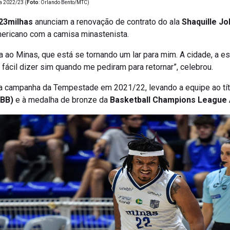
23milhas
anunciam a renovação de contrato do ala
Shaquille Jo
mericano com a camisa minastenista.
ta ao Minas, que está se tornando um lar para mim. A cidade, a e
 fácil dizer sim quando me pediram para retornar”, celebrou.
ma campanha da Tempestade em 2021/22, levando a equipe ao tí
NBB)
e à medalha de bronze da
Basketball Champions League