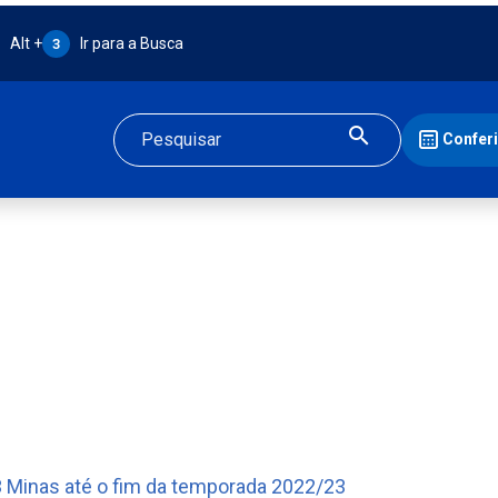
Atalho Alt + 3:
Alt +
Ir para a Busca
3
Confer
Buscar
Minas até o fim da temporada 2022/23