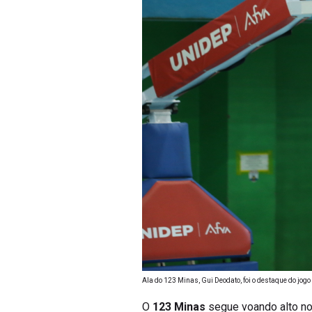
Ala do 123 Minas, Gui Deodato, foi o destaque do jo
O
123 Minas
segue voando alto n