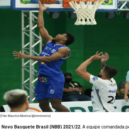
go (Foto: Maurício Moreira/@mmmoreira)
o
Novo Basquete Brasil (NBB) 2021/22
. A equipe comandada pe