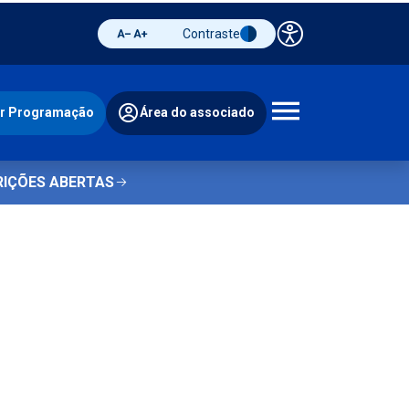
Contraste
Painel de 
Diminuir fonte
Aumentar fonte
Alternar contraste
ir Programação
Área do associado
Abrir 
RIÇÕES ABERTAS