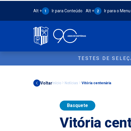
Atalho Alt + 1:
Atalho Alt + 2:
Alt +
Ir para Conteúdo
Alt +
Ir para o Menu
1
2
TESTES DE SELE
Voltar
Início
Notícias
Vitória centenária
Basquete
Vitória cen