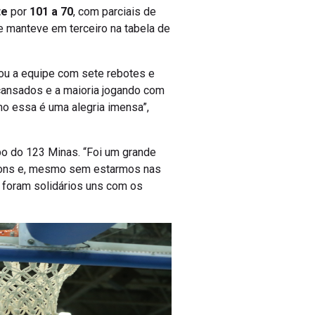
te
por
101 a 70
, com parciais de
 manteve em terceiro na tabela de
dou a equipe com sete rebotes e
 cansados e a maioria jogando com
omo essa é uma alegria imensa”,
upo do 123 Minas. “Foi um grande
pions e, mesmo sem estarmos nas
 foram solidários uns com os