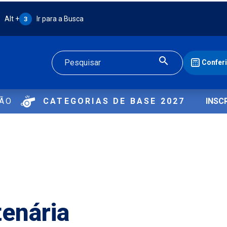
Atalho Alt + 3:
Alt +
Ir para a Busca
3
Confer
Buscar
ÇÃO
CATEGORIAS DE BASE 2027
INSC
tenária