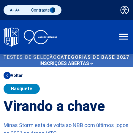
Contraste
Pai
Diminuir fonte
Aumentar fonte
Alternar contraste
A
TESTES DE SELEÇÃO
CATEGORIAS DE BASE 2027
INSCRIÇÕES ABERTAS
Voltar
Basquete
Virando a chave
Minas Storm está de volta ao NBB com últimos jogos