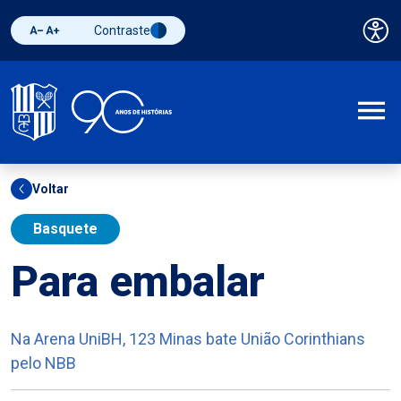
Contraste
Pai
Diminuir fonte
Aumentar fonte
Alternar contraste
A
Voltar
Basquete
Para embalar
Na Arena UniBH, 123 Minas bate União Corinthians
pelo NBB