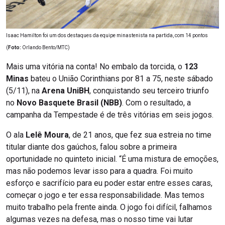
Isaac Hamilton foi um dos destaques da equipe minastenista na partida, com 14 pontos
(
Foto:
Orlando Bento/MTC)
Mais uma vitória na conta! No embalo da torcida, o
123
Minas
bateu o União Corinthians por 81 a 75, neste sábado
(5/11), na
Arena UniBH
, conquistando seu terceiro triunfo
no
Novo Basquete Brasil (NBB)
. Com o resultado, a
campanha da Tempestade é de três vitórias em seis jogos.
O ala
Lelê Moura
, de 21 anos, que fez sua estreia no time
titular diante dos gaúchos, falou sobre a primeira
oportunidade no quinteto inicial. “É uma mistura de emoções,
mas não podemos levar isso para a quadra. Foi muito
esforço e sacrifício para eu poder estar entre esses caras,
começar o jogo e ter essa responsabilidade. Mas temos
muito trabalho pela frente ainda. O jogo foi difícil, falhamos
algumas vezes na defesa, mas o nosso time vai lutar