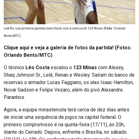
Lelê fez sua primeira partida como titular com a camisa do 123 Minas (
Foto:
Orlando
Bento/MTC)
Clique aqui e veja a galeria de fotos da partida! (Fotos:
Orlando Bento/MTC)
O técnico
Léo Costa
escalou o
123 Minas
com Alexey,
Shaq Johnson Sr., Lelê, Renan e Wesley. Saíram do banco de
reservas o armador Lucas Faggiano, os alas Isaac Hamilton,
Novar Gadson e Felipe Vezaro, além do pivô Alexandre
Paranhos.
Agora, a equipe minastenista terá cerca de dez dias antes
de iniciar uma sequência de jogos na capital federal. O
primeiro compromisso é na quinta-feira (17/11), às 20h,
diante do Cerrado. Depois, enfrenta o Brasília, no sábado