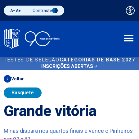
Contraste
Pai
Diminuir fonte
Aumentar fonte
Alternar contraste
A
TESTES DE SELEÇÃO
CATEGORIAS DE BASE 2027
INSCRIÇÕES ABERTAS
Voltar
Basquete
Grande vitória
Minas dispara nos quartos finais e vence o Pinheiros