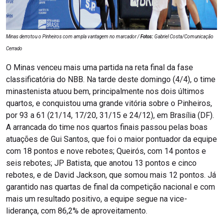
Minas derrotou o Pinheiros com ampla vantagem no marcador /
Fotos:
Gabriel Costa/Comunicação
Cerrado
O Minas venceu mais uma partida na reta final da fase
classificatória do NBB. Na tarde deste domingo (4/4), o time
minastenista atuou bem, principalmente nos dois últimos
quartos, e conquistou uma grande vitória sobre o Pinheiros,
por 93 a 61 (21/14, 17/20, 31/15 e 24/12), em Brasília (DF).
A arrancada do time nos quartos finais passou pelas boas
atuações de Gui Santos, que foi o maior pontuador da equipe
com 18 pontos e nove rebotes; Queirós, com 14 pontos e
seis rebotes; JP Batista, que anotou 13 pontos e cinco
rebotes, e de David Jackson, que somou mais 12 pontos. Já
garantido nas quartas de final da competição nacional e com
mais um resultado positivo, a equipe segue na vice-
liderança, com 86,2% de aproveitamento.