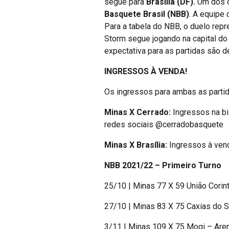
segue para
Brasília (DF).
Um dos o
Basquete Brasil (NBB)
. A equipe
Para a tabela do NBB, o duelo repr
Storm segue jogando na capital do 
expectativa para as partidas são 
INGRESSOS À VENDA!
Os ingressos para ambas as parti
Minas X Cerrado:
Ingressos na bil
redes sociais @cerradobasquete
Minas X Brasília:
Ingressos à vend
NBB 2021/22 – Primeiro Turno
25/10 | Minas 77 X 59 União Corint
27/10 | Minas 83 X 75 Caxias do S
3/11 | Minas 109 X 75 Mogi – Are