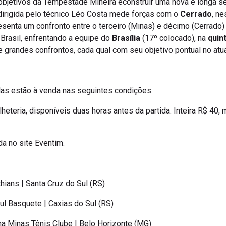
bjetivos da Tempestade Mineira éconstruir uma nova e longa se
 dirigida pelo técnico Léo Costa mede forças com o
Cerrado
, n
esenta um confronto entre o terceiro (Minas) e décimo (Cerrado
Brasil, enfrentando a equipe do
Brasília
(17º colocado), na
quin
de grandes confrontos, cada qual com seu objetivo pontual no a
das estão à venda nas seguintes condições:
heteria, disponíveis duas horas antes da partida. Inteira R$ 40
a no site Eventim.
hians | Santa Cruz do Sul (RS)
ul Basquete | Caxias do Sul (RS)
na Minas Tênis Clube | Belo Horizonte (MG)