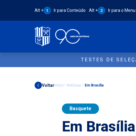
Atalho Alt + 1:
Atalho Alt + 2:
Alt +
Ir para Conteúdo
Alt +
Ir para o Menu
1
2
TESTES DE SELE
Voltar
Início
Notícias
Em Brasília
Basquete
Em Brasília