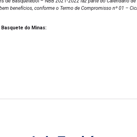
ubes de Basquetebol – NBB 2021-2022
faz parte do Calendário de
ebem benefícios, conforme o Termo de Compromisso nº 01 – Cic
o Basquete do Minas: