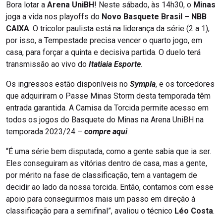
Bora lotar a
Arena UniBH
! Neste sábado, às 14h30, o
Minas
joga a vida nos playoffs do
Novo Basquete Brasil – NBB
CAIXA
. O tricolor paulista está na liderança da série (2 a 1),
por isso, a Tempestade precisa vencer o quarto jogo, em
casa, para forçar a quinta e decisiva partida. O duelo terá
transmissão ao vivo do
Itatiaia Esporte
.
Os ingressos estão disponíveis no
Sympla
, e os torcedores
que adquiriram o Passe Minas Storm desta temporada têm
entrada garantida. A Camisa da Torcida permite acesso em
todos os jogos do Basquete do Minas na Arena UniBH na
temporada 2023/24 –
compre aqui
.
“É uma série bem disputada, como a gente sabia que ia ser.
Eles conseguiram as vitórias dentro de casa, mas a gente,
por mérito na fase de classificação, tem a vantagem de
decidir ao lado da nossa torcida. Então, contamos com esse
apoio para conseguirmos mais um passo em direção à
classificação para a semifinal”, avaliou o técnico
Léo Costa
.