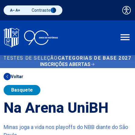
Contraste
Pai
Diminuir fonte
Aumentar fonte
Alternar contraste
A
TESTES DE SELEÇÃO
CATEGORIAS DE BASE 2027
INSCRIÇÕES ABERTAS
Voltar
Basquete
Na Arena UniBH
Minas joga a vida nos playoffs do NBB diante do São