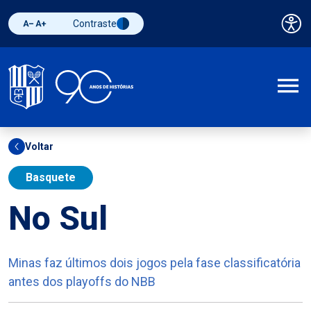
Contraste
Pai
Diminuir fonte
Aumentar fonte
Alternar contraste
A
Voltar
Basquete
No Sul
Minas faz últimos dois jogos pela fase classificatória
antes dos playoffs do NBB