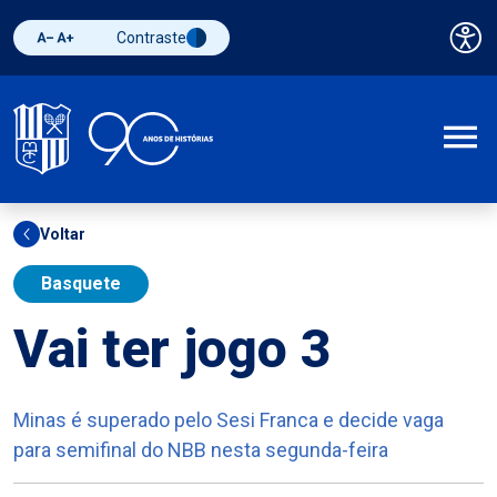
Contraste
Pai
Diminuir fonte
Aumentar fonte
Alternar contraste
A
Voltar
Basquete
Vai ter jogo 3
Minas é superado pelo Sesi Franca e decide vaga
para semifinal do NBB nesta segunda-feira