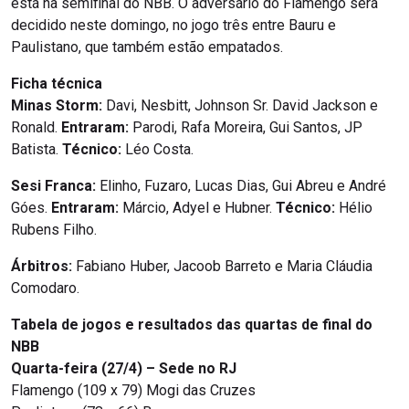
está na semifinal do NBB. O adversário do Flamengo será
decidido neste domingo, no jogo três entre Bauru e
Paulistano, que também estão empatados.
Ficha técnica
Minas Storm:
Davi, Nesbitt, Johnson Sr. David Jackson e
Ronald.
Entraram:
Parodi, Rafa Moreira, Gui Santos, JP
Batista.
Técnico:
Léo Costa.
Sesi Franca:
Elinho, Fuzaro, Lucas Dias, Gui Abreu e André
Góes.
Entraram:
Márcio, Adyel e Hubner.
Técnico:
Hélio
Rubens Filho.
Árbitros:
Fabiano Huber, Jacoob Barreto e Maria Cláudia
Comodaro.
Tabela de jogos e resultados das quartas de final do
NBB
Quarta-feira (27/4) – Sede no RJ
Flamengo (109 x 79) Mogi das Cruzes