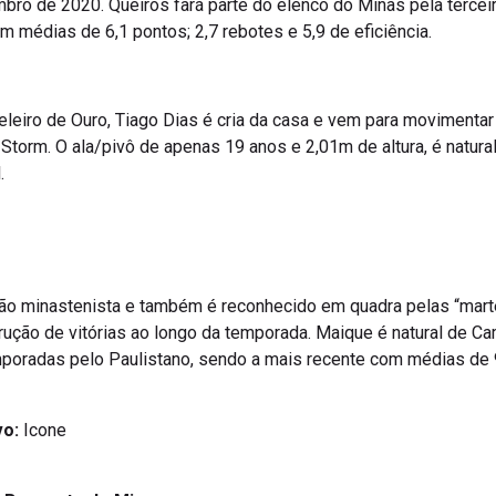
bro de 2020. Queirós fará parte do elenco do Minas pela tercei
em médias de 6,1 pontos; 2,7 rebotes e 5,9 de eficiência.
leiro de Ouro, Tiago Dias é cria da casa e vem para movimentar 
Storm. O ala/pivô de apenas 19 anos e 2,01m de altura, é natural
.
afão minastenista e também é reconhecido em quadra pelas “mar
ução de vitórias ao longo da temporada. Maique é natural de C
emporadas pelo Paulistano, sendo a mais recente com médias de 9
vo:
Icone