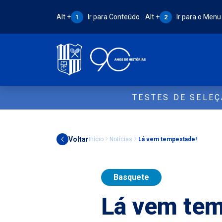
Atalho Alt + 1:
Atalho Alt + 2:
Alt +
Ir para Conteúdo
Alt +
Ir para o Menu
1
2
TESTES DE SELE
Voltar
Início
Notícias
Lá vem tempestade!
Basquete
Lá vem tem