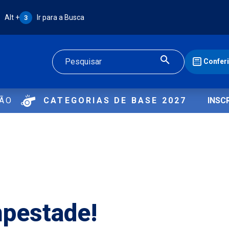
Atalho Alt + 3:
Alt +
Ir para a Busca
3
Confer
Buscar
ÇÃO
CATEGORIAS DE BASE 2027
INSC
pestade!