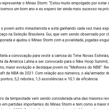
 representar o Minas Storm. “Estou muito empolgado por estar de
s tivemos um bom ano e eu espero ter ainda mais sucesso na próx
r é o jovem astro minastenista e está ganhando cada vez mais e
paço na Seleção Brasileira. Gui, que vem sendo observado por c
porada e ajudou o Minas Storm com a jovialidade, jogadas esgui
eta a convocação para vestir a camisa do Time Novas Estrelas,
leta da América Latina a ser convocado para o Nike Hoop Summit,
o, maior evolução e destaque jovem no “Melhores do NBB”. Re
aft da NBA de 2021. Com relação aos números, o ala/armador de
ntos; 5,2 rebotes; 1,5 assistências e 10,1 de eficiência.
tro da tempestade vem sendo considerada uma das maiores reve
o em partidas importantes do Minas Storm e tem como a maior 