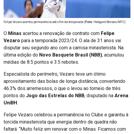
Felipe Vezaro acertou permanência até o fim da temporada (
Foto:
Hedgard Moraes/MTC)
O
Minas
acertou a renovação de contrato com
Felipe
Vezaro
para a temporada 2023/24. O ala de 31 anos vai
disputar seu segundo ano com a camisa minastenista. Na
última edição do
Novo Basquete Brasil (NBB)
, acumulou
médias de 8.5 pontos e 3.5 rebotes.
Especialista do perímetro, Vezaro teve um ótimo
aproveitamento das bolas de longa distância, convertendo
46.3% dos arremessos, o que o levou ao torneio de três
pontos do
Jogo das Estrelas do NBB
, disputado na
Arena
UniBH
.
Felipe Vezaro celebrou a permanência no Clube e garantiu à
torcida minastenista que energia dentro de quadra não
faltará. “Muito feliz em renovar com o Minas. Ficamos com