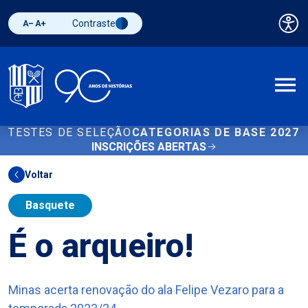
Contraste
Pai
Diminuir fonte
Aumentar fonte
Alternar contraste
A
TESTES DE SELEÇÃO
CATEGORIAS DE BASE 2027
INSCRIÇÕES ABERTAS
Voltar
Basquete
É o arqueiro!
Minas acerta renovação do ala Felipe Vezaro para a