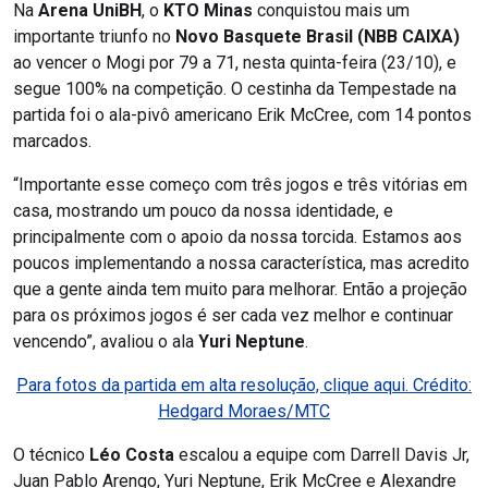
Na
Arena UniBH
, o
KTO Minas
conquistou mais um
importante triunfo no
Novo Basquete Brasil (NBB CAIXA)
ao vencer o Mogi por 79 a 71, nesta quinta-feira (23/10), e
segue 100% na competição. O cestinha da Tempestade na
partida foi o ala-pivô americano Erik McCree, com 14 pontos
marcados.
“Importante esse começo com três jogos e três vitórias em
casa, mostrando um pouco da nossa identidade, e
principalmente com o apoio da nossa torcida. Estamos aos
poucos implementando a nossa característica, mas acredito
que a gente ainda tem muito para melhorar. Então a projeção
para os próximos jogos é ser cada vez melhor e continuar
vencendo”, avaliou o ala
Yuri Neptune
.
Para fotos da partida em alta resolução, clique aqui. Crédito:
Hedgard Moraes/MTC
O técnico
Léo Costa
escalou a equipe com Darrell Davis Jr,
Juan Pablo Arengo, Yuri Neptune, Erik McCree e Alexandre