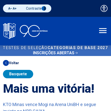
Contraste
Pai
Diminuir fonte
Aumentar fonte
Alternar contraste
A
TESTES DE SELEÇÃO
CATEGORIAS DE BASE 2027
INSCRIÇÕES ABERTAS
Voltar
Basquete
Mais uma vitória!
KTO Minas vence Mogi na Arena UniBH e segue