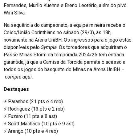
Fernandes, Murilo Kuehne e Breno Leotério, além do pivô
Wini Silva.
Na sequência do campeonato, a equipe mineira recebe o
Ceisc/União Corinthians no sábado (29/3), às 18h,
novamente na Arena UniBH. Os ingressos para o jogo estão
disponíveis pelo
Sympla
. Os torcedores que adquiriram o
Passe Minas Storm da temporada 2024/25 têm entrada
garantida, já que a Camisa da Torcida permite o acesso a
todos os jogos do basquete do Minas na Arena UniBH –
compre aqui
.
Destaques
⚡️ Paranhos (21 pts e 4 reb)
⚡️ Rodriguez (13 pts e 2 reb)
⚡️ Fuzaro (11 pts e 8 ast)
⚡️ Scott Machado (10 pts e 9 ast)
⚡️ Arengo (10 pts e 4 reb)