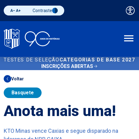
Contraste
Pai
Diminuir fonte
Aumentar fonte
Alternar contraste
A
TESTES DE SELEÇÃO
CATEGORIAS DE BASE 2027
INSCRIÇÕES ABERTAS
Voltar
Basquete
Anota mais uma!
KTO Minas vence Caxias e segue disparado na