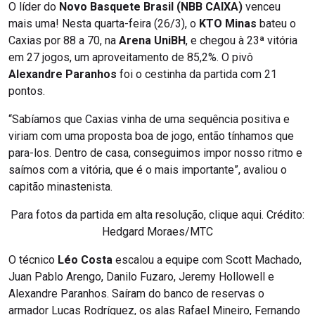
O líder do
Novo Basquete Brasil (NBB CAIXA)
venceu
mais uma! Nesta quarta-feira (26/3), o
KTO Minas
bateu o
Caxias por 88 a 70, na
Arena UniBH
, e chegou à 23ª vitória
em 27 jogos, um aproveitamento de 85,2%. O pivô
Alexandre Paranhos
foi o cestinha da partida com 21
pontos.
“Sabíamos que Caxias vinha de uma sequência positiva e
viriam com uma proposta boa de jogo, então tínhamos que
para-los. Dentro de casa, conseguimos impor nosso ritmo e
saímos com a vitória, que é o mais importante”, avaliou o
capitão minastenista.
Para fotos da partida em alta resolução, clique aqui. Crédito:
Hedgard Moraes/MTC
O técnico
Léo Costa
escalou a equipe com Scott Machado,
Juan Pablo Arengo, Danilo Fuzaro, Jeremy Hollowell e
Alexandre Paranhos. Saíram do banco de reservas o
armador Lucas Rodríguez, os alas Rafael Mineiro, Fernando