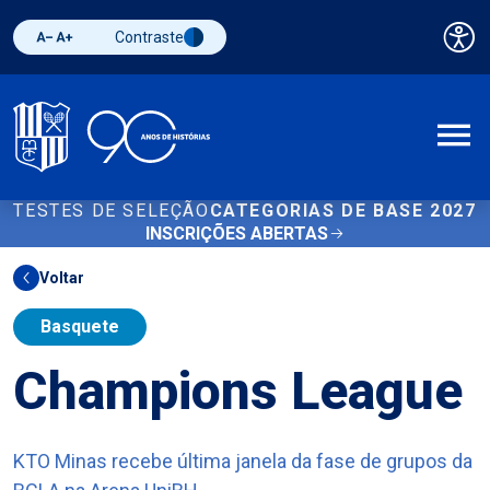
Contraste
Pai
Diminuir fonte
Aumentar fonte
Alternar contraste
A
TESTES DE SELEÇÃO
CATEGORIAS DE BASE 2027
INSCRIÇÕES ABERTAS
Voltar
Basquete
Champions League
KTO Minas recebe última janela da fase de grupos da